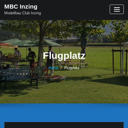
Skip
MBC Inzing
to
Modellbau Club Inzing
content
Flugplatz
Home
Flugplatz