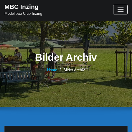
Skip
MBC Inzing
to
Modellbau Club Inzing
content
Bilder Archiv
Home
Bilder Archiv